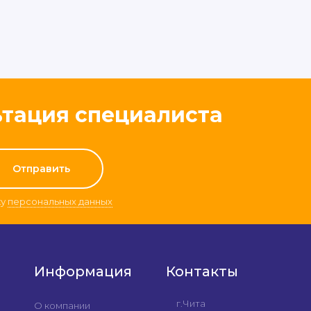
ьтация специалиста
ку
персональных данных
Информация
Контакты
г.Чита
О компании