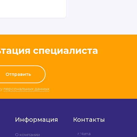
ьтация специалиста
ку
персональных данных
Информация
Контакты
г.Чита
О компании