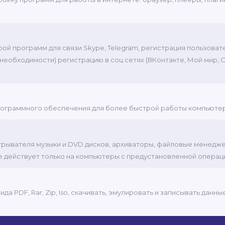
трой программ для связи Skype, Telegram, регистрация пользова
и необходимости) регистрацию в соц сетях (ВКонтакте, Мой мир,
 программного обеспечения для более быстрой работы компьюте
роигрывателя музыки и DVD дисков, архиваторы, файловые менедж
е действует только на компьютеры с предустановленной опера
а PDF, Rar, Zip, Iso, скачивать, эмулировать и записывать данн