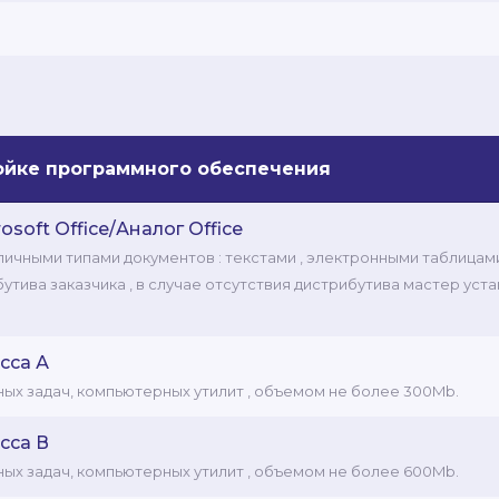
ройке программного обеспечения
soft Office/Аналог Office
чными типами документов : текстами , электронными таблицами,
тива заказчика , в случае отсутствия дистрибутива мастер уст
.
сса А
ых задач, компьютерных утилит , объемом не более 300Mb.
сса В
ых задач, компьютерных утилит , объемом не более 600Mb.