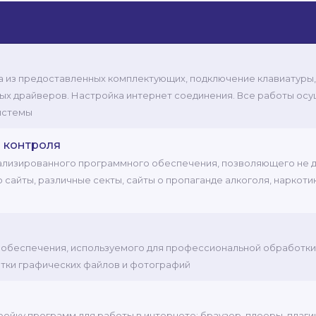
а из предоставленных комплектующих, подключение клавиатуры,
мых драйверов. Настройка интернет соединения. Все работы ос
истемы
 контроля
иализированного программного обеспечения, позволяющего не д
айты, различные секты, сайты о пропаганде алкоголя, наркотиков
о обеспечения, используемого для профессиональной обработки 
тки графических файлов и фотографий
тройку программ для работы в интернете: браузер, плееры, плаг