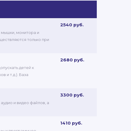
2540 руб.
 мышки, монитора и
уществляются только при
2680 руб.
опускать детей к
 и т.д.). База
3300 руб.
аудио и видео файлов, а
1410 руб.
ины и программное