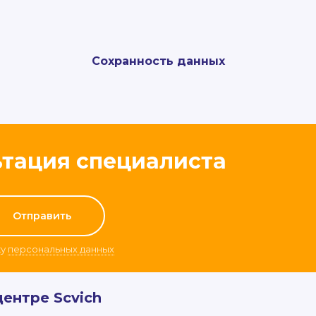
Сохранность данных
ьтация специалиста
ку
персональных данных
центре Scvich