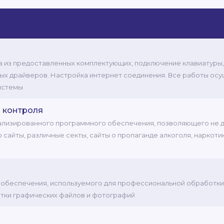
а из предоставленных комплектующих, подключение клавиатуры,
мых драйверов. Настройка интернет соединения. Все работы ос
истемы
 контроля
иализированного программного обеспечения, позволяющего не д
айты, различные секты, сайты о пропаганде алкоголя, наркотиков
о обеспечения, используемого для профессиональной обработки 
тки графических файлов и фотографий