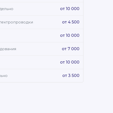
от 10 000
тдельно
от 4 500
электропроводки
от 10 000
от 7 000
удования
от 10 000
от 3 500
льно