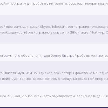
тройку программ для работы в интернете: браузер, плееры, плаг
трой программ для связи Skype, Telegram, регистрация пользова
и необходимости) регистрацию в соц сетях (ВКонтакте, Мой мир,
 программного обеспечения для более быстрой работы компьюте
роигрывателя музыки и DVD дисков, архиваторы, файловые менедж
е действует только на компьютеры с предустановленной опера
а PDF, Rar, Zip, Iso, скачивать, эмулировать и записывать данн