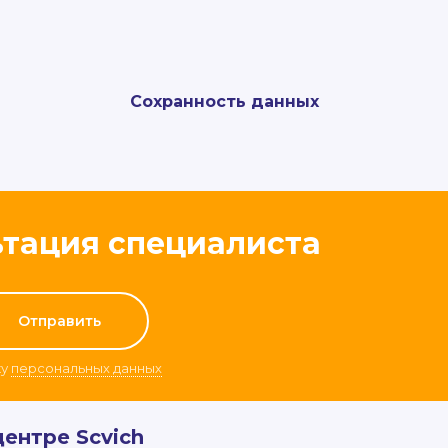
Сохранность данных
ьтация специалиста
ку
персональных данных
центре Scvich